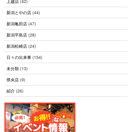
上越店
(42)
新潟とやの店
(44)
新潟亀田店
(47)
新潟平島店
(28)
新潟松崎店
(24)
日々の出来事
(154)
未分類
(13)
県央店
(9)
紹介
(26)