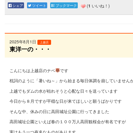
シェア
ツイート
ブックマーク
(
1
いいね！)
2025年8月1日
上越店
東洋一の・・・
こんにちは上越店のナベ
です
枕詞のように「暑いね～」から始まる毎日体調を崩していません
上越でもダムの水が枯れそうと心配な日々を送っています
今日から８月ですが平穏な日が来てほしいと願うばかりです
そんな中、休みの日に高田城址公園に行ってきました
高田城址公園といえば春の１００万人高田観桜会が有名ですが
実はもう一つ有名なものがあります