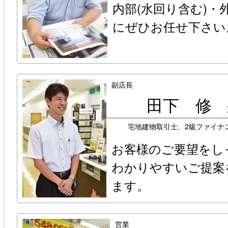
内部(水回り含む)・
にぜひお任せ下さい
副店長
田下 修
宅地建物取引士、2級ファイナ
お客様のご要望をし
わかりやすいご提案
ます。
営業