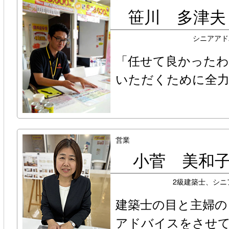
笹川 多津
シニアアド
「任せて良かった
いただくために全力
営業
小菅 美和
2級建築士、シニ
建築士の目と主婦の
アドバイスをさせ