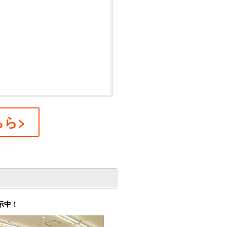
ら>
示中！