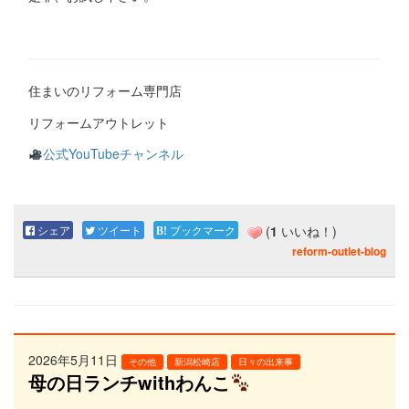
住まいのリフォーム専門店
リフォームアウトレット
公式YouTubeチャンネル
シェア
ツイート
ブックマーク
(
1
いいね！)
reform-outlet-blog
2026年5月11日
その他
新潟松崎店
日々の出来事
母の日ランチwithわんこ