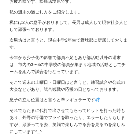
お疲れ様です、松崎店塩原です。
私の週末の過ごし方をご紹介します。
私には2人の息子がおりまして、長男は成人して現在社会人と
して頑張っております。
次男坊はと言うと、現在中学2年生で野球部に所属しておりま
す。
今年から少子化の影響で部員不足もあり部活動以外の週末
は、市内の3〜4の中学校の部員が集まり地域の活動としてチ
ームを組んで試合を行なっています。
そこで週末の土曜日・日曜日はと言うと、練習試合や公式の
大会などがあり、試合観戦や応援の日となっております。
息子の立ち位置はと言うと準レギュラーです
それでもたまに代打で出させてもらってヒットを打った時も
あり、外野の守備でフライを取ったり、エラーしたりもしま
すが、頑張ってる姿、笑顔で楽しんでる姿を見るのを楽しみ
にしています^_^