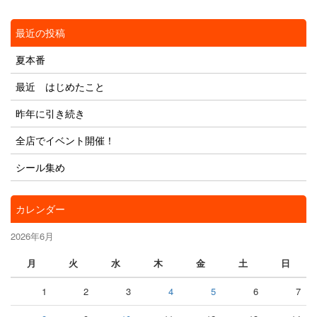
最近の投稿
夏本番
最近 はじめたこと
昨年に引き続き
全店でイベント開催！
シール集め
カレンダー
2026年6月
月
火
水
木
金
土
日
1
2
3
4
5
6
7