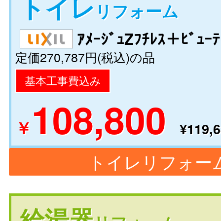
トイレ
リフォーム
ｱﾒｰｼﾞｭZﾌﾁﾚｽ＋ﾋﾞｭｰﾃ
定価270,787円(税込)の品
基本工事費込み
108,800
￥
¥119,6
トイレリフォー
給湯器