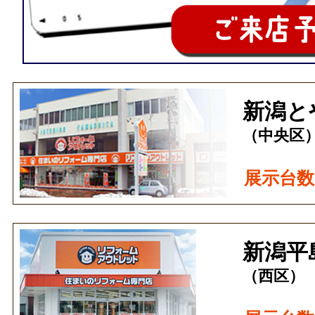
新潟と
（中央区
展示台数
新潟平
（西区）