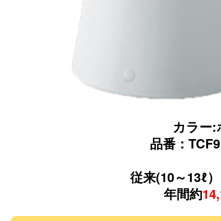
カラー:
品番：TCF91
従来(10～13ℓ
年間約
14