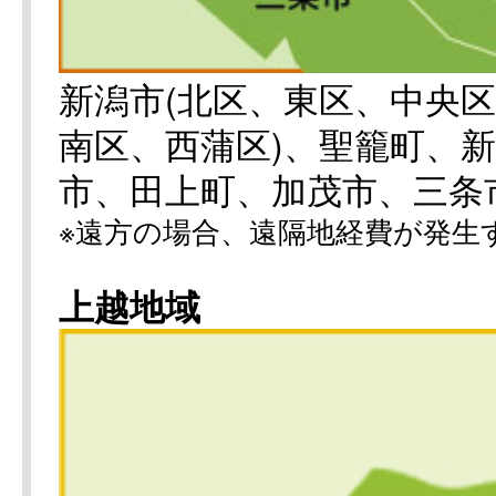
新潟市(北区、東区、中央
南区、西蒲区)、聖籠町、
市、田上町、加茂市、三条
※遠方の場合、遠隔地経費が発生
上越地域