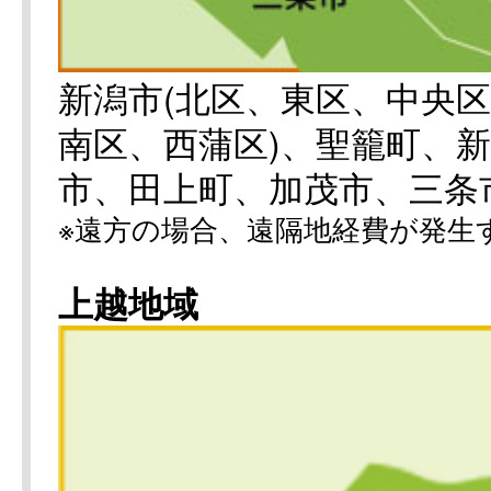
新潟市(北区、東区、中央
南区、西蒲区)、聖籠町、
市、田上町、加茂市、三条
※遠方の場合、遠隔地経費が発生
上越地域