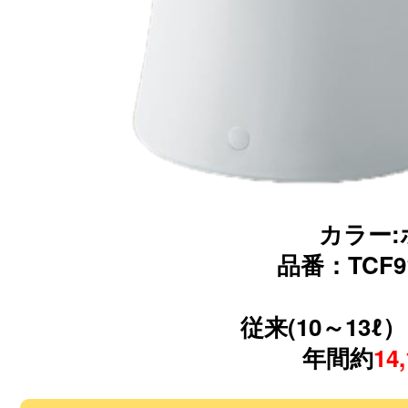
カラー:
品番：TCF91
従来(10～13ℓ
年間約
14