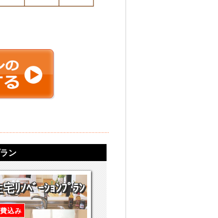
ラン
ﾘﾉﾍﾞｰｼｮﾝﾌﾟﾗﾝ
費込み