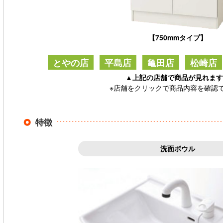
【750mmタイプ】
とやの店
平島店
亀田店
松崎店
▲上記の店舗で商品が見れます
※店舗をクリックで商品内容を確認
特徴
洗面ボウル