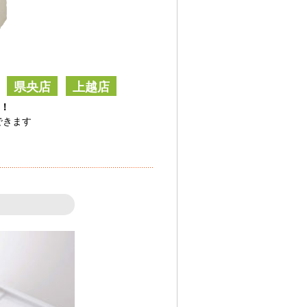
県央店
上越店
！
できます