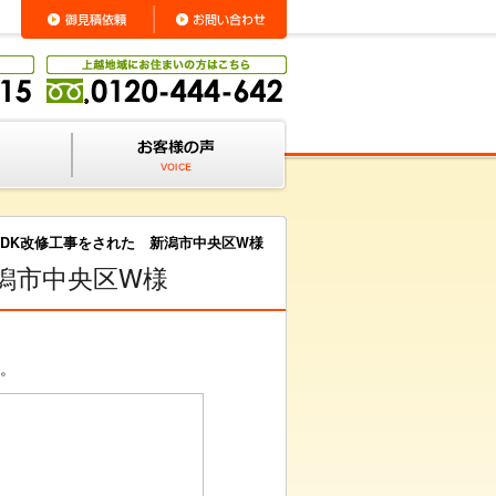
LDK改修工事をされた 新潟市中央区W様
潟市中央区W様
。