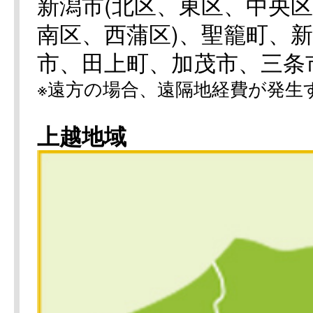
新潟市(北区、東区、中央
南区、西蒲区)、聖籠町、
市、田上町、加茂市、三条
※遠方の場合、遠隔地経費が発生
上越地域