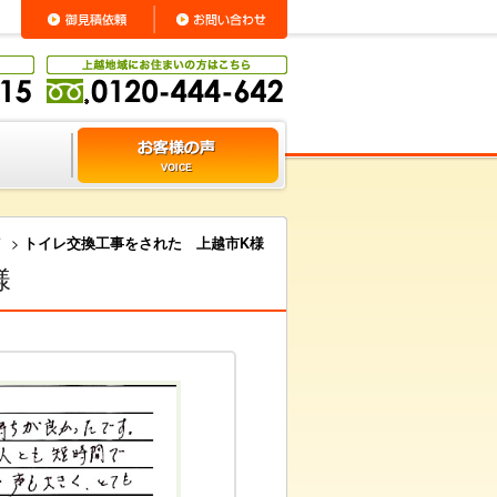
声
>
トイレ交換工事をされた 上越市K様
様