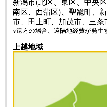
新潟市(北区、東区、中央
南区、西蒲区)、聖籠町、
市、田上町、加茂市、三条
※遠方の場合、遠隔地経費が発生
上越地域