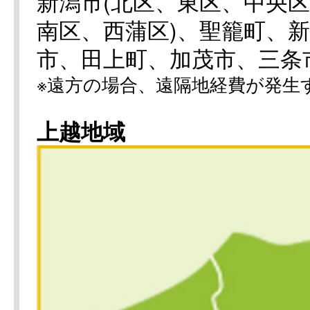
新潟市(北区、東区、中央
南区、西蒲区)、聖籠町、
市、田上町、加茂市、三条
※遠方の場合、遠隔地経費が発生
上越地域