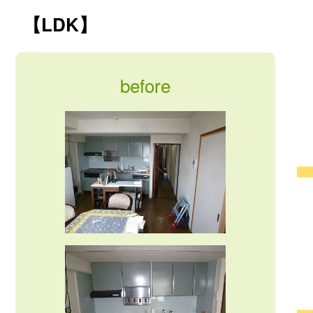
【LDK】
before