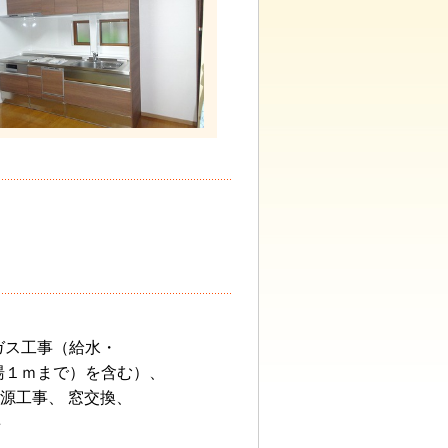
ガス工事（給水・
湯１ｍまで）を含む）、
電源工事、 窓交換、
事