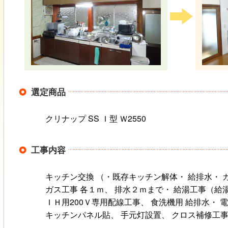
選定商品
クリナップ SS Ｉ型 Ｗ2550
工事内容
キッチン交換 （・既存キッチン解体・ 給排水・ 
ガス工事 各１ｍ、 排水２ｍまで・ 給湯工事（給
ＩＨ用200Ｖ専用配線工事、 食洗機用 給排水・ 
キッチンパネル貼、 手元灯設置、 クロス補修工