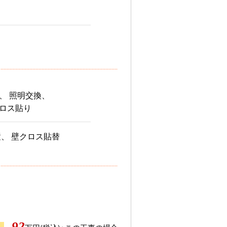
、 照明交換、
ロス貼り
置、 壁クロス貼替
92