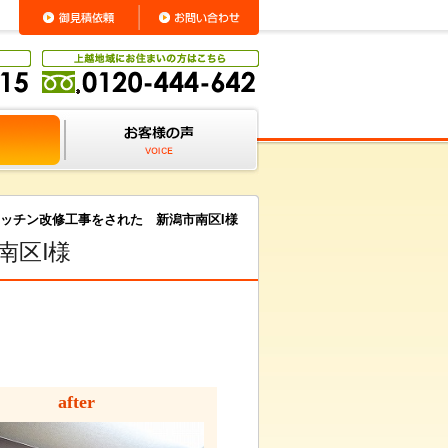
ッチン改修工事をされた 新潟市南区I様
南区I様
after