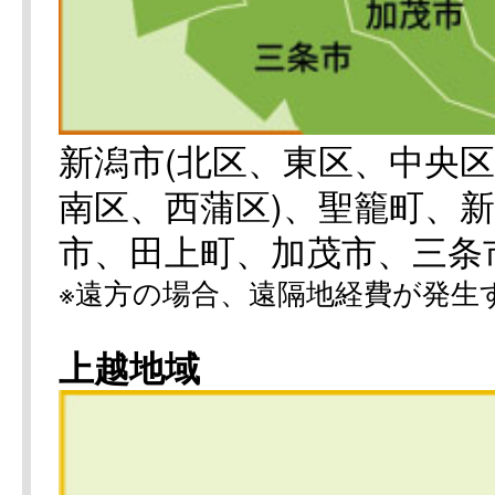
新潟市(北区、東区、中央
南区、西蒲区)、聖籠町、
市、田上町、加茂市、三条
※遠方の場合、遠隔地経費が発生
上越地域