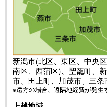
新潟市(北区、東区、中央
南区、西蒲区)、聖籠町、
市、田上町、加茂市、三条
※遠方の場合、遠隔地経費が発生
上越地域