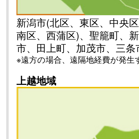
新潟市(北区、東区、中央
南区、西蒲区)、聖籠町、
市、田上町、加茂市、三条
※遠方の場合、遠隔地経費が発生
上越地域