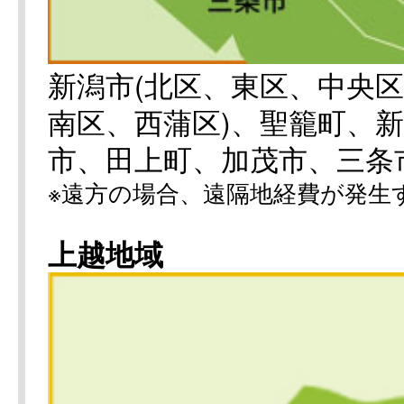
新潟市(北区、東区、中央
南区、西蒲区)、聖籠町、
市、田上町、加茂市、三条
※遠方の場合、遠隔地経費が発生
上越地域