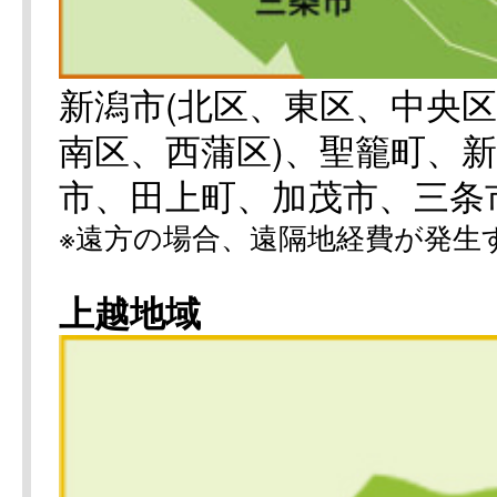
新潟市(北区、東区、中央
南区、西蒲区)、聖籠町、
市、田上町、加茂市、三条
※遠方の場合、遠隔地経費が発生
上越地域