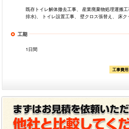
既存トイレ解体撤去工事、 産業廃棄物処理運搬工事
排水)、 トイレ設置工事、 壁クロス張替え、 床
工期
1日間
工事費用