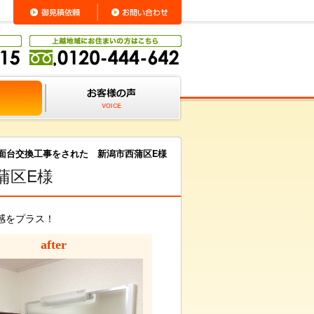
面台交換工事をされた 新潟市西蒲区E様
蒲区E様
感をプラス！
after