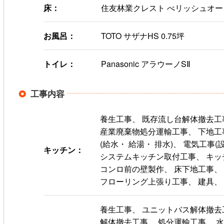
床：
住友林業クレスト べリッシュオー
お風呂：
TOTO サザナHS 0.75坪
トイレ：
Panasonic アラウーノSⅡ
工事内容
養生工事、 既存流し台解体撤去工
産業廃棄物処分運輸工事、 下地工
(給水・ 給湯・ 排水)、 電気工事
キッチン：
システムキッチン取付工事、 キッ
コンロ前の壁製作、 床下地工事、
フローリング上張り工事、 建具、
養生工事、 ユニットバス解体撤去工
解体撤去工事、 処分運輸工事、 水