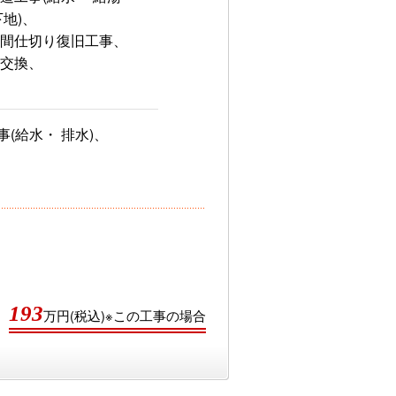
下地)、
 間仕切り復旧工事、
器交換、
(給水・ 排水)、
193
万円(税込)※この工事の場合