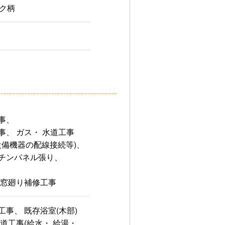
ク柄
事、
事、 ガス・ 水道工事
(設備機器の配線接続等)、
チンパネル張り、
 窓廻り補修工事
事、 既存浴室(木部)
道工事(給水・ 給湯・