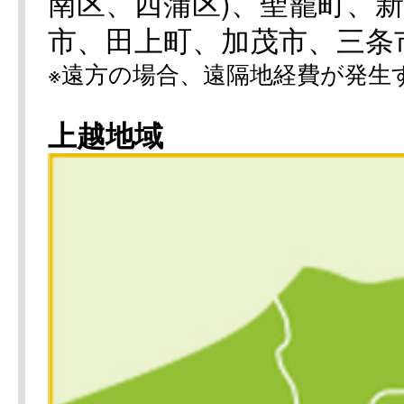
南区、西蒲区)、聖籠町、
市、田上町、加茂市、三条
※遠方の場合、遠隔地経費が発生
上越地域