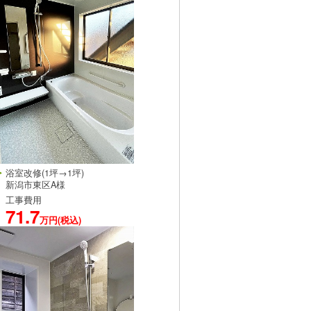
浴室改修(1坪→1坪)
新潟市東区A様
工事費用
71.7
万円(税込)