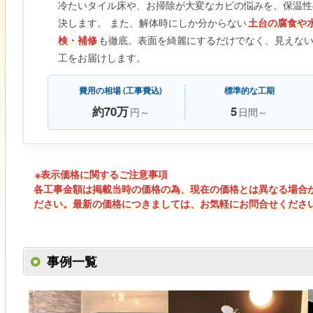
冷たいタイル床や、お掃除が大変なカビの悩みを、保温性
決します。 また、解体時にしか分からない
土台の腐食や
検・補修
も徹底。表面を綺麗にするだけでなく、見えな
工をお届けします。
費用の相場 (工事費込)
標準的な工期
約70万
5
円～
日間～
※表示価格に関するご注意事項
各工事金額は掲載当時の価格の為、現在の価格とは異なる場合
ださい。最新の価格につきましては、お気軽にお問合せくださ
事例一覧