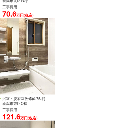
新潟市北区W様
工事費用
70.6
万円(税込)
浴室・脱衣室改修(0.75坪)
新潟市東区O様
工事費用
121.6
万円(税込)