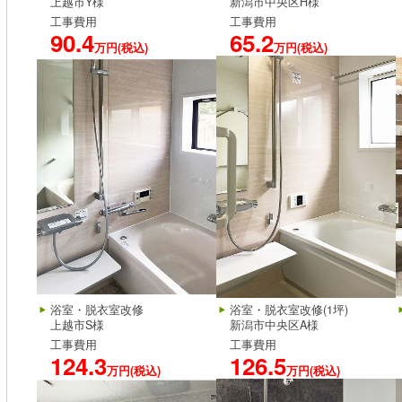
上越市Y様
新潟市中央区H様
工事費用
工事費用
90.4
65.2
万円(税込)
万円(税込)
浴室・脱衣室改修
浴室・脱衣室改修(1坪)
上越市S様
新潟市中央区A様
工事費用
工事費用
124.3
126.5
万円(税込)
万円(税込)