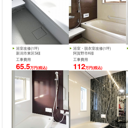
浴室改修(1坪)
浴室・脱衣室改修(1坪)
新潟市東区S様
阿賀野市K様
工事費用
工事費用
65.5
112
万円(税込)
万円(税込)