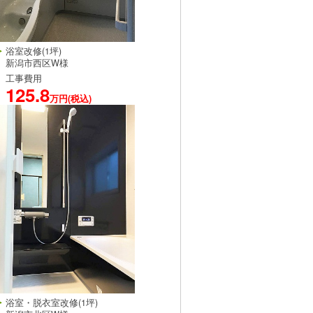
浴室改修(1坪)
新潟市西区W様
工事費用
125.8
万円(税込)
浴室・脱衣室改修(1坪)