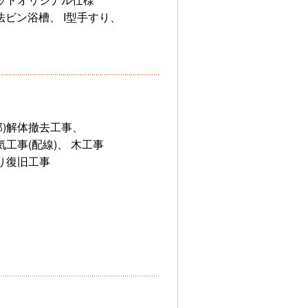
法ビン浴槽、 I型手すり、
】
部)解体撤去工事、
工事(配線)、 木工事
切り復旧工事