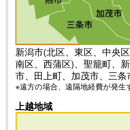
新潟市(北区、東区、中央
南区、西蒲区)、聖籠町、
市、田上町、加茂市、三条
※遠方の場合、遠隔地経費が発生
上越地域