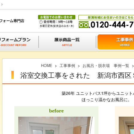
ット
HOME
>
工事事例
>
お風呂・脱衣場 事例一覧
浴室交換工事をされた 新潟市西区
築26年 ユニットバス1坪からユニット
ほっこり温かなお風呂に。
before