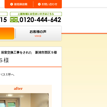
>
浴室交換工事をされた 新潟市西区Ｓ様
Ｓ様
バス1坪へ
after