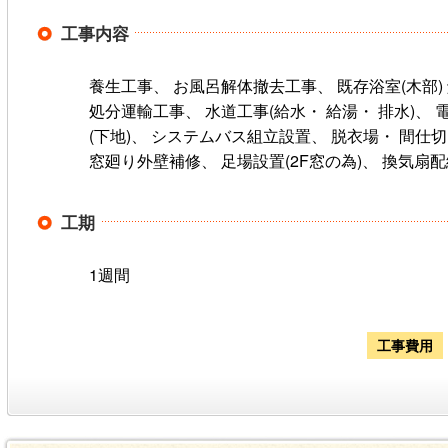
工事内容
養生工事、 お風呂解体撤去工事、 既存浴室(木部)
処分運輸工事、 水道工事(給水・ 給湯・ 排水)、 
(下地)、 システムバス組立設置、 脱衣場・ 間仕
窓廻り外壁補修、 足場設置(2F窓の為)、 換気扇
工期
1週間
工事費用