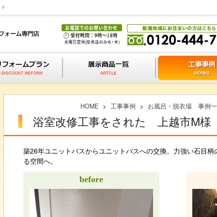
ット
HOME
>
工事事例
>
お風呂・脱衣場 事例一
浴室改修工事をされた 上越市M様
築26年ユニットバスからユニットバスへの交換。力強い石目柄
る空間へ。
before