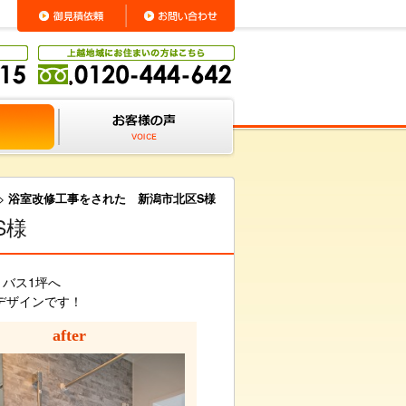
>
浴室改修工事をされた 新潟市北区S様
S様
トバス1坪へ
デザインです！
after