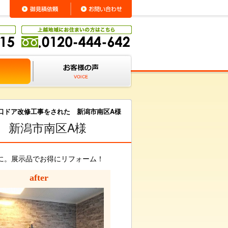
口ドア改修工事をされた 新潟市南区A様
 新潟市南区A様
に。展示品でお得にリフォーム！
after