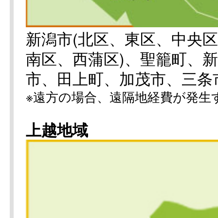
新潟市(北区、東区、中央
南区、西蒲区)、聖籠町、
市、田上町、加茂市、三条
※遠方の場合、遠隔地経費が発生
上越地域