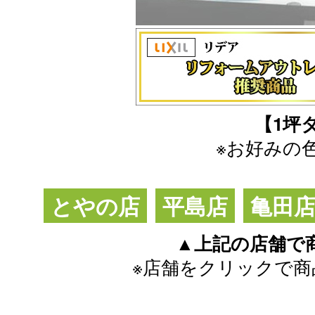
【1坪
※お好みの
とやの店
平島店
亀田
▲上記の店舗で
※店舗をクリックで商