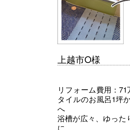
上越市O様
リフォーム費用：71万
タイルのお風呂1坪
へ
浴槽が広々、ゆった
に。