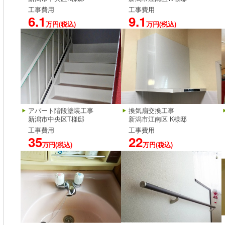
工事費用
工事費用
6.1
9.1
万円(税込)
万円(税込)
アパート階段塗装工事
換気扇交換工事
新潟市中央区T様邸
新潟市江南区 K様邸
工事費用
工事費用
35
22
万円(税込)
万円(税込)